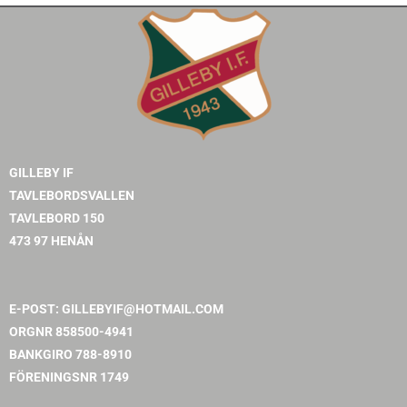
GILLEBY IF
TAVLEBORDSVALLEN
TAVLEBORD 150
473 97 HENÅN
E-POST:
GILLEBYIF@HOTMAIL.COM
ORGNR 858500-4941
BANKGIRO 788-8910
FÖRENINGSNR 1749